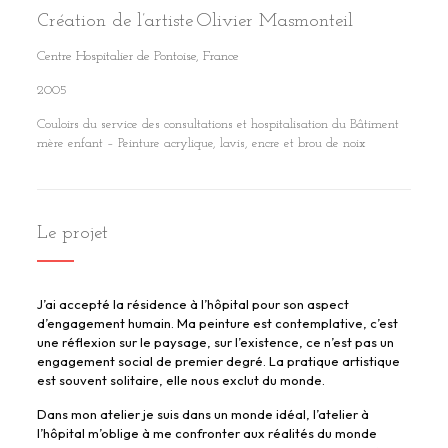
Création de l’artiste Olivier Masmonteil
Centre Hospitalier de Pontoise, France
2005
Couloirs du service des consultations et hospitalisation du Bâtiment
mère enfant – Peinture acrylique, lavis, encre et brou de noix
Le projet
J’ai accepté la résidence à l’hôpital pour son aspect
d’engagement humain. Ma peinture est contemplative, c’est
une réflexion sur le paysage, sur l’existence, ce n’est pas un
engagement social de premier degré. La pratique artistique
est souvent solitaire, elle nous exclut du monde.
Dans mon atelier je suis dans un monde idéal, l’atelier à
l’hôpital m’oblige à me confronter aux réalités du monde