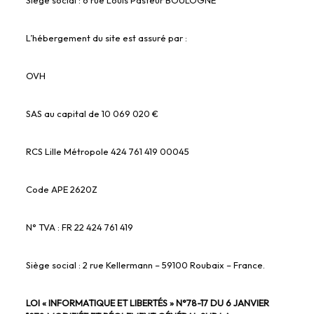
Siège social : 6 rue Louis Pasteur BOULOGNE
L’hébergement du site est assuré par :
OVH
SAS au capital de 10 069 020 €
RCS Lille Métropole 424 761 419 00045
Code APE 2620Z
N° TVA : FR 22 424 761 419
Siège social : 2 rue Kellermann – 59100 Roubaix – France.
LOI « INFORMATIQUE ET LIBERTÉS » N°78-17 DU 6 JANVIER