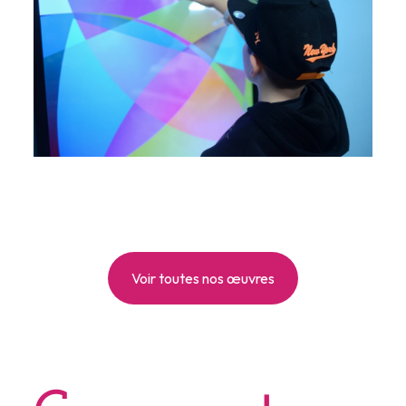
de
,
jour,
l'art
se
it
=lg&i_icon_fontawesome=fa+fa-
ctilesinteractifs.blogspot.fr%252F%7C%7Ctarget%3A%2520_blank%7C&add
ontawesome=fa+fa-
%252F269344428%7C%7Ctarget%3A%2520_blank%7C&add_icon=true
Voir toutes nos œuvres