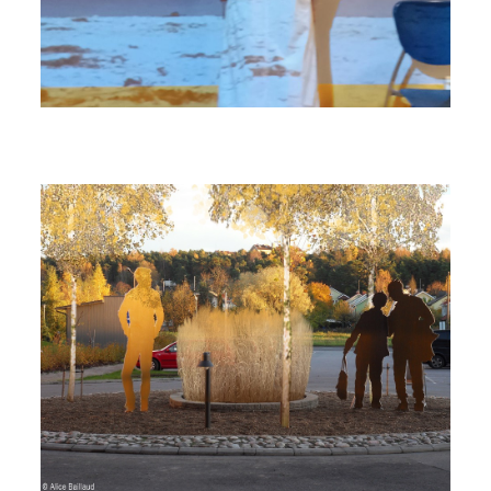
au
Flers
, le
à la
, en
uvre
ès à
nde,
ion
s
s
ace