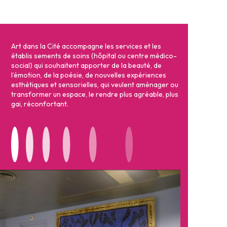
Art dans la Cité accompagne les services et les
établis sements de soins (hôpital ou centre médico-
social) qui souhaitent apporter de la beauté, de
l’émotion, de la poésie, de nouvelles expériences
esthétiques et sensorielles, qui veulent aménager ou
transformer un espace, le rendre plus agréable, plus
gai, réconfortant.