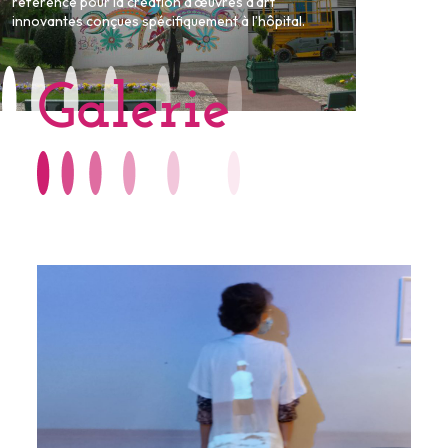
référence pour la création d’œuvres d’art
innovantes conçues spécifiquement à l’hôpital.
Galerie
Une
 🎥
un