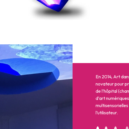
En 2014, Art dans 
novateur pour pro
de l’hôpital (ch
d’art numériques
multisensorielles
l’utilisateur.