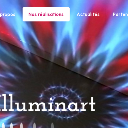
 propos
Nos réalisations
Actualités
Parten
Illuminart