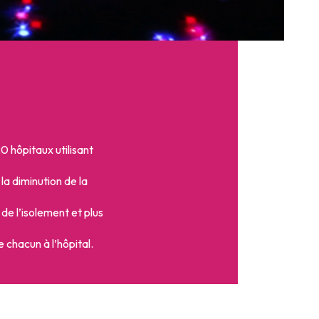
 hôpitaux utilisant
la diminution de la
 de l’isolement et plus
 chacun à l’hôpital.