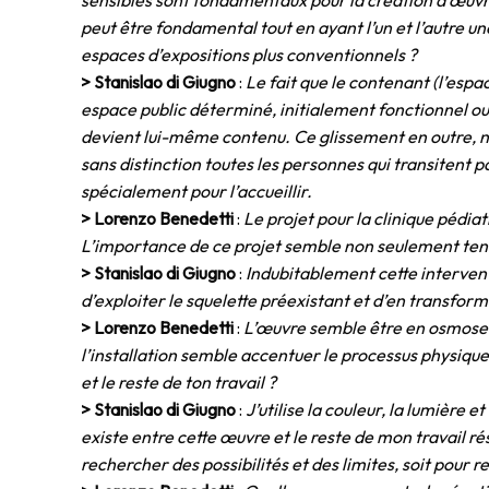
sensibles sont fondamentaux pour la création d’œuvre
peut être fondamental tout en ayant l’un et l’autre u
espaces d’expositions plus conventionnels ?
> Stanislao di Giugno
:
Le fait que le contenant (l’esp
espace public déterminé, initialement fonctionnel ou
devient lui-même contenu. Ce glissement en outre, n’e
sans distinction toutes les personnes qui transitent p
spécialement pour l’accueillir.
> Lorenzo Benedetti
:
Le projet pour la clinique pédia
L’importance de ce projet semble non seulement tenir
> Stanislao di Giugno
:
Indubitablement cette interventi
d’exploiter le squelette préexistant et d’en transform
> Lorenzo Benedetti
:
L’œuvre semble être en osmose av
l’installation semble accentuer le processus physique
et le reste de ton travail ?
> Stanislao di Giugno
:
J’utilise la couleur, la lumièr
existe entre cette œuvre et le reste de mon travail ré
rechercher des possibilités et des limites, soit pour