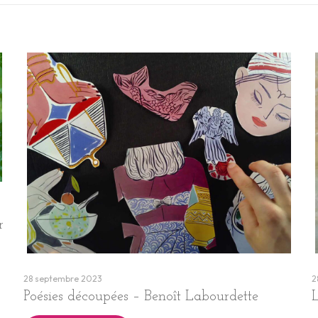
r
28 septembre 2023
2
Poésies découpées – Benoît Labourdette