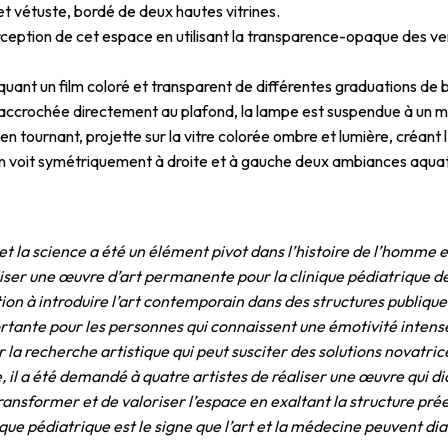
 et vétuste, bordé de deux hautes vitrines.
rception de cet espace en utilisant la transparence-opaque des ver
pliquant un film coloré et transparent de différentes graduations d
re accrochée directement au plafond, la lampe est suspendue à un m
en tournant, projette sur la vitre colorée ombre et lumière, créant
, on voit symétriquement à droite et à gauche deux ambiances aqua
t et la science a été un élément pivot dans l’histoire de l’homme 
iser une œuvre d’art permanente pour la clinique pédiatrique d
ation à introduire l’art contemporain dans des structures publiq
tante pour les personnes qui connaissent une émotivité intense
 la recherche artistique qui peut susciter des solutions novatri
ue, il a été demandé à quatre artistes de réaliser une œuvre qui d
ransformer et de valoriser l’espace en exaltant la structure préex
ique pédiatrique est le signe que l’art et la médecine peuvent di