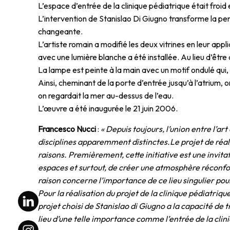
L’espace d’entrée de la clinique pédiatrique était froid
L’intervention de Stanislao Di Giugno transforme la pe
changeante.
L’artiste romain a modifié les deux vitrines en leur ap
avec une lumière blanche a été installée. Au lieu d’êt
La lampe est peinte à la main avec un motif ondulé qui, 
Ainsi, cheminant de la porte d’entrée jusqu’à l’atrium
on regardait la mer au-dessus de l’eau.
L’œuvre a été inaugurée le 21 juin 2006.
Francesco Nucci
:
« Depuis toujours, l’union entre l’ar
disciplines apparemment distinctes.Le projet de réal
raisons. Premièrement, cette initiative est une invit
espaces et surtout, de créer une atmosphère réconfor
raison concerne l’importance de ce lieu singulier pour
Pour la réalisation du projet de la clinique pédiatriq
projet choisi de Stanislao di Giugno a la capacité de t
lieu d’une telle importance comme l’entrée de la clin