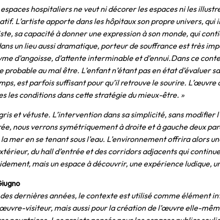
espaces hospitaliers ne veut ni décorer les espaces ni les illustre
tif. L’artiste apporte dans les hôpitaux son propre univers, qui 
tiste, sa capacité à donner une expression à son monde, qui conti
dans un lieu aussi dramatique, porteur de souffrance est très imp
nyme d’angoisse, d’attente interminable et d’ennui.Dans ce contex
 probable au mal être. L’enfant n’étant pas en état d’évaluer sa m
ps, est parfois suffisant pour qu’il retrouve le sourire. L’œuvre 
es les conditions dans cette stratégie du mieux-être. »
ris et vétuste. L’intervention dans sa simplicité, sans modifier 
entrée, nous verrons symétriquement à droite et à gauche deux pa
a mer en se tenant sous l’eau. L’environnement offrira alors un
’extérieur, du hall d’entrée et des corridors adjacents qui cont
apidement, mais un espace à découvrir, une expérience ludique, 
Giugno
des dernières années, le contexte est utilisé comme élément intr
vre-visiteur, mais aussi pour la création de l’œuvre elle-mêm