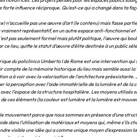
s novatrices. Les projets pensés pour les espaces publics soulig
ne forte influence réciproque. Qu’est-ce qui a changé dans ta faç
ace) n’accueille pas une œuvre d’art (le contenu) mais fasse par
 vraiment représentatif, en un autre espace anti-fonctionnel et 
st pas seulement formel mais plutôt politique, l’œuvre qui boul
ar ce lieu, quitte le statut d’œuvre d’élite destinée à un public 
trique du policlinico Umberto I de Rome est une intervention qui 
 compte de la mémoire historique du lieu mais semble aussi la 
on a à voir avec la valorisation de l’architecture préexistante.
er la perception avec l’aide immatérielle de la lumière et de la c
ec l’espace de la structure hospitalière. Les moyens utilisés so
 de ces éléments (la couleur est lumière et la lumière est mouve
e et le mouvement parce que nous sommes en présence d’une struct
side dans l’utilisation de matériaux et moyens qui, même s’ils cha
 rendre visible une idée qui a comme unique moyen d’expression l