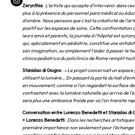
Zerynthia
:
L’artiste qui accepte d’intervenir dans ces 
plus à la présence du personnel para médical ou éduca
d’ombre. Nous pensons que c’est la créativité de l’ar
positif sur les espaces de soins. Cette confrontation 
leurs amis et parents, la journée à l’hôpital est syno
qui, spécialement en pédiatrie, constitue une antidote
son imagination, ou simplement l’aider à passer le tem
clinica pediatrica du policlinico de Rome remplit tout
Stanislao di Giugno
:
« Le projet concernait un espace g
utilisant la lumière… En passant la porte du hall d’
en mouvement, comme si l’on regardait la surface de l
contrastant avec la lumière naturelle qui arrive de l
sera plus une ambiance froide par où l’on transite r
Conversation entre Lorenzo Benedetti et Stanislao di 
> Lorenzo Benedetti
:
Dans les recherches artistiques 
première importance non seulement pour l’échange œu