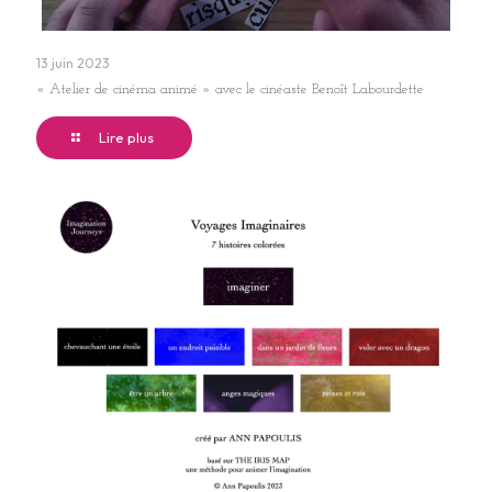
13 juin 2023
« Atelier de cinéma animé » avec le cinéaste Benoît Labourdette
Lire plus