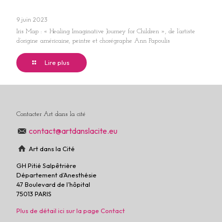
9 juin 2023
Iris Map : « Healing Imaginative Journey for Children », de l’artiste
d’origine américaine, peintre et chorégraphe Ann Papoulis
Lire plus
Contacter Art dans la cité
contact@artdanslacite.eu
Art dans la Cité
GH Pitié Salpêtrière
Département d’Anesthésie
47 Boulevard de l’hôpital
75013 PARIS
Plus de détail ici sur la page Contact