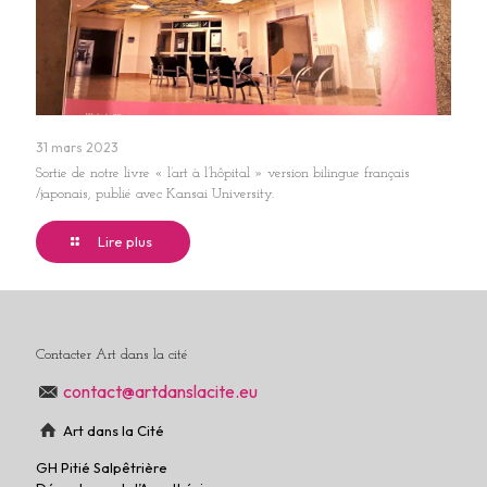
31 mars 2023
Sortie de notre livre « l’art à l’hôpital » version bilingue français
/japonais, publié avec Kansai University.
Lire plus
Contacter Art dans la cité
contact@artdanslacite.eu
Art dans la Cité
GH Pitié Salpêtrière