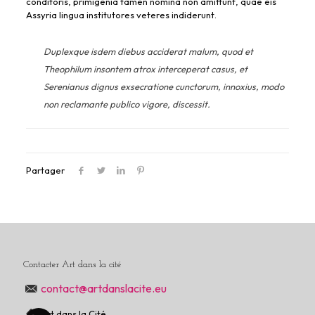
conditoris, primigenia tamen nomina non amittunt, quae eis
Assyria lingua institutores veteres indiderunt.
Duplexque isdem diebus acciderat malum, quod et
Theophilum insontem atrox interceperat casus, et
Serenianus dignus exsecratione cunctorum, innoxius, modo
non reclamante publico vigore, discessit.
Partager
Contacter Art dans la cité
contact@artdanslacite.eu
Art dans la Cité