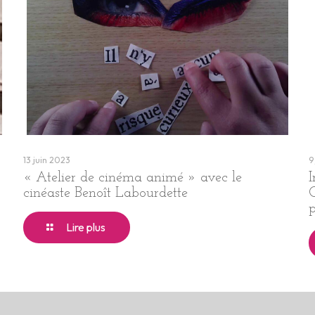
13 juin 2023
9
« Atelier de cinéma animé » avec le
cinéaste Benoît Labourdette
C
Lire plus