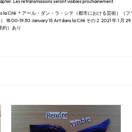
adapter. Les retransmissions seront visibles prochainement.
té de l’Art dans la Cité ＊アール・ダン・ラ・シテ（都市に
8:00-19:30 January 15 Art dans la Cité その２ 2021 年 1 月 29 
（要約）あり