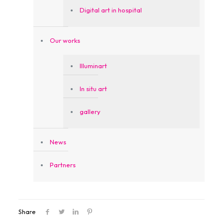
Digital art in hospital
Our works
Illuminart
In situ art
gallery
News
Partners
Share