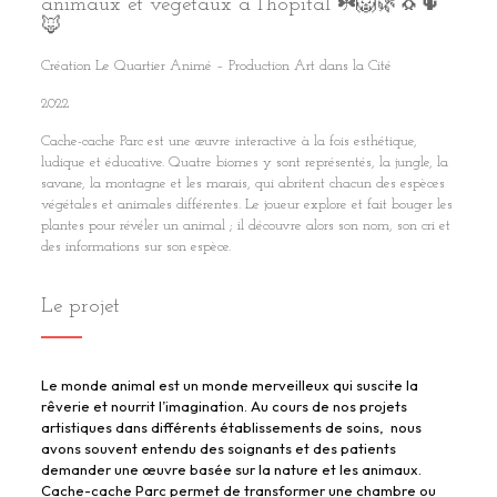
animaux et végétaux à l’hôpital ☘️🦁🌿🐧🌵
🦊
Création Le Quartier Animé – Production Art dans la Cité
2022
Cache-cache Parc est une œuvre interactive à la fois esthétique,
ludique et éducative. Quatre biomes y sont représentés, la jungle, la
savane, la montagne et les marais, qui abritent chacun des espèces
végétales et animales différentes. Le joueur explore et fait bouger les
plantes pour révéler un animal ; il découvre alors son nom, son cri et
des informations sur son espèce.
Le projet
Le monde animal est un monde merveilleux qui suscite la
rêverie et nourrit l’imagination. Au cours de nos projets
artistiques dans différents établissements de soins, nous
avons souvent entendu des soignants et des patients
demander une œuvre basée sur la nature et les animaux.
Cache-cache Parc permet de transformer une chambre ou