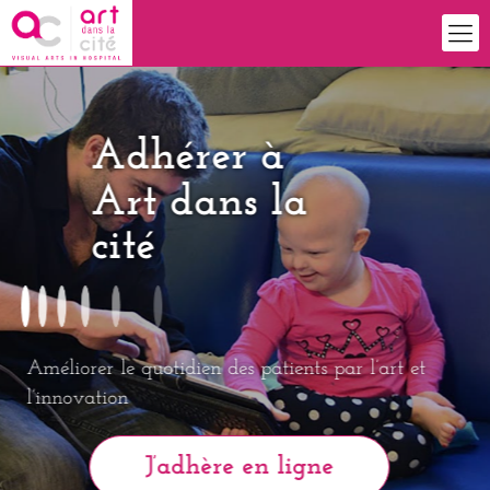
Adhérer à
Art dans la
cité
Améliorer le quotidien des patients par l’art et
l’innovation
J’adhère en ligne