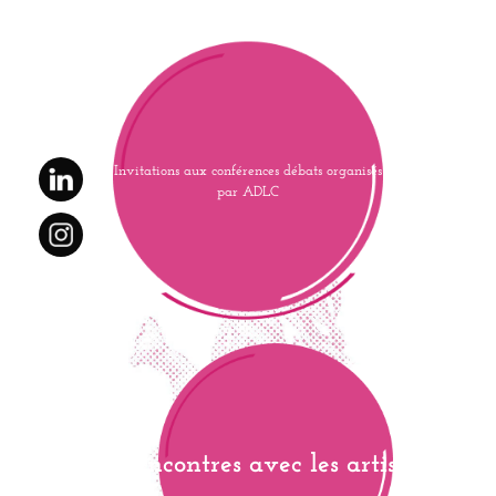
Invitations aux conférences débats organisés
par ADLC
Rencontres avec les artistes,